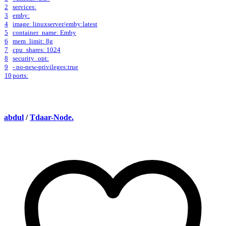
2
services:
3
emby:
4
image: linuxserver/emby:latest
5
container_name: Emby
6
mem_limit: 8g
7
cpu_shares: 1024
8
security_opt:
9
- no-new-privileges:true
10
ports:
abdul
/
Tdaar-Node.