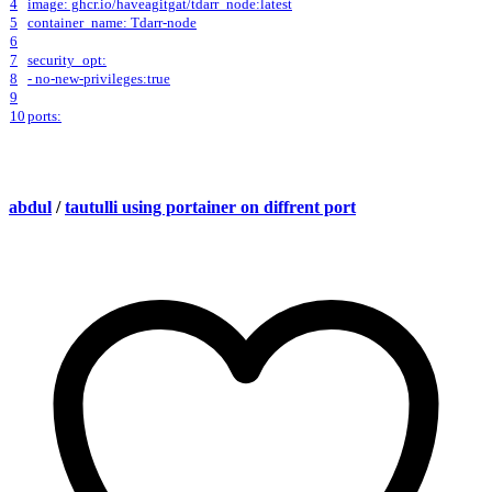
4
image: ghcr.io/haveagitgat/tdarr_node:latest
5
container_name: Tdarr-node
6
7
security_opt:
8
- no-new-privileges:true
9
10
ports:
abdul
/
tautulli using portainer on diffrent port