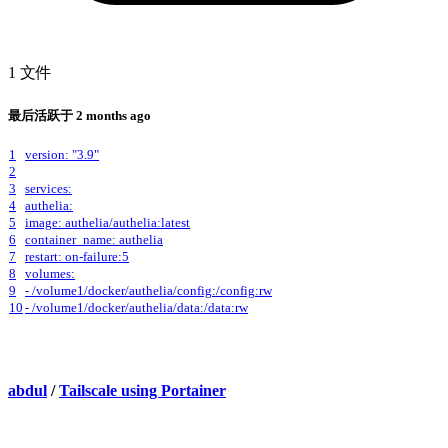
1 文件
最后活跃于
2 months ago
1
version: "3.9"
2
3
services:
4
authelia:
5
image: authelia/authelia:latest
6
container_name: authelia
7
restart: on-failure:5
8
volumes:
9
- /volume1/docker/authelia/config:/config:rw
10
- /volume1/docker/authelia/data:/data:rw
abdul
/
Tailscale using Portainer