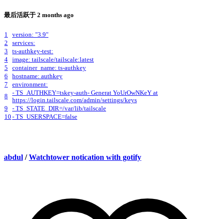
最后活跃于
2 months ago
1
version: "3.9"
2
services:
3
ts-authkey-test:
4
image: tailscale/tailscale:latest
5
container_name: ts-authkey
6
hostname: authkey
7
environment:
- TS_AUTHKEY=tskey-auth- Generat YoUrOwNKeY at
8
https://login.tailscale.com/admin/settings/keys
9
- TS_STATE_DIR=/var/lib/tailscale
10
- TS_USERSPACE=false
abdul
/
Watchtower notication with gotify