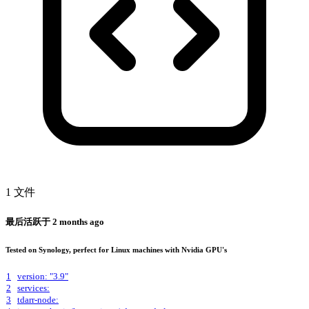
1 文件
最后活跃于
2 months ago
Tested on Synology, perfect for Linux machines with Nvidia GPU's
1
version: "3.9"
2
services:
3
tdarr-node: