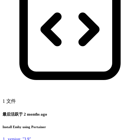
1 文件
最后活跃于
2 months ago
Install Emby using Portainer
1
version: "3.9"