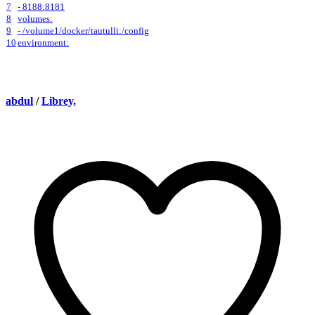
7
- 8188:8181
8
volumes:
9
- /volume1/docker/tautulli:/config
10
environment:
abdul
/
Librey,