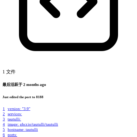
1 文件
最后活跃于
2 months ago
Just edited the port to 8188
1
version: "3.9"
2
services:
3
tautulli:
4
image: ghcr.io/tautulli/tautulli
5
hostname: tautulli
6
ports: