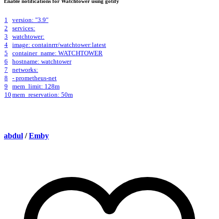
Enable notifications for Watchtower using gotify
1
version: "3.9"
2
services:
3
watchtower:
4
image: containrrr/watchtower:latest
5
container_name: WATCHTOWER
6
hostname: watchtower
7
networks:
8
- prometheus-net
9
mem_limit: 128m
10
mem_reservation: 50m
abdul
/
Emby