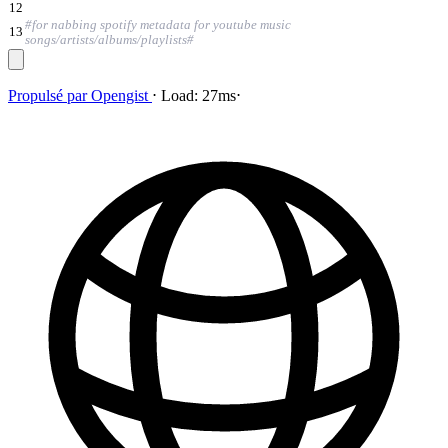
12
#for nabbing spotify metadata for youtube music
13
songs/artists/albums/playlists#
Propulsé par
Opengist
⋅
Load:
27ms
⋅