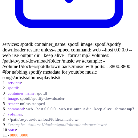
services: spotdl: container_name: spotdl image: spotdl/spotify-
downloader restart: unless-stopped command: web --host 0.0.0.0 --
web-use-output-dir --keep-alive --format mp3 volumes: -
/path/to/your/download/folder:/music:wr #example: -
/volume1/docker/spotdl/downloads:/music:wr# ports: - 8800:8800
#for nabbing spotify metadata for youtube music
songs/artists/albums/playlists#
1
services
:
2
spotdl
:
3
container_name
:
spotdl
4
image
:
spotdl/spotify-downloader
5
restart
:
unless-stopped
6
command
:
web --host 0.0.0.0 --web-use-output-dir --keep-alive --format mp3
7
volumes
:
8
-
/path/to/your/download/folder:/music:wr
9
#example: - /volume1/docker/spotdl/downloads:/music:wr#
10
ports
:
11
-
8800
:
8800