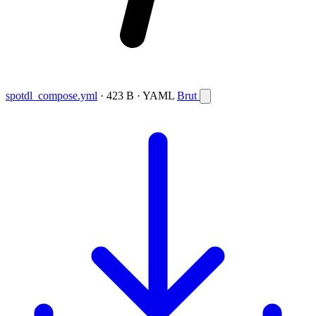
spotdl_compose.yml
· 423 B · YAML
Brut