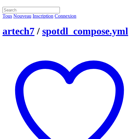
Tous
Nouveau
Inscription
Connexion
artech7
/
spotdl_compose.yml