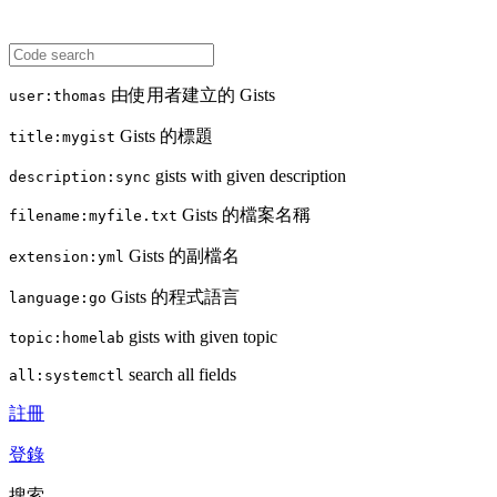
由使用者建立的 Gists
user:thomas
Gists 的標題
title:mygist
gists with given description
description:sync
Gists 的檔案名稱
filename:myfile.txt
Gists 的副檔名
extension:yml
Gists 的程式語言
language:go
gists with given topic
topic:homelab
search all fields
all:systemctl
註冊
登錄
搜索