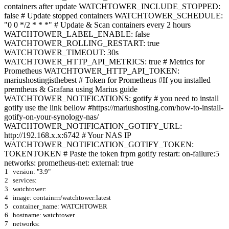
containers after update WATCHTOWER_INCLUDE_STOPPED:
false # Update stopped containers WATCHTOWER_SCHEDULE:
"0 0 */2 * * *" # Update & Scan containers every 2 hours
WATCHTOWER_LABEL_ENABLE: false
WATCHTOWER_ROLLING_RESTART: true
WATCHTOWER_TIMEOUT: 30s
WATCHTOWER_HTTP_API_METRICS: true # Metrics for
Prometheus WATCHTOWER_HTTP_API_TOKEN:
mariushostingisthebest # Token for Prometheus #If you installed
premtheus & Grafana using Marius guide
WATCHTOWER_NOTIFICATIONS: gotify # you need to install
gotify use the link bellow #https://mariushosting.com/how-to-install-
gotify-on-your-synology-nas/
WATCHTOWER_NOTIFICATION_GOTIFY_URL:
http://192.168.x.x:6742 # Your NAS IP
WATCHTOWER_NOTIFICATION_GOTIFY_TOKEN:
TOKENTOKEN # Paste the token frpm gotify restart: on-failure:5
networks: prometheus-net: external: true
1
version: "3.9"
2
services:
3
watchtower:
4
image: containrrr/watchtower:latest
5
container_name: WATCHTOWER
6
hostname: watchtower
7
networks: