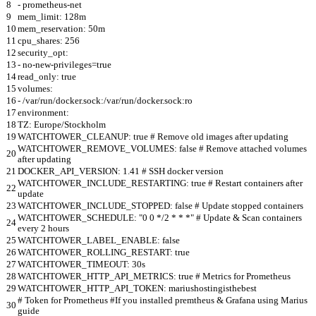
8
- prometheus-net
9
mem_limit: 128m
10
mem_reservation: 50m
11
cpu_shares: 256
12
security_opt:
13
- no-new-privileges=true
14
read_only: true
15
volumes:
16
- /var/run/docker.sock:/var/run/docker.sock:ro
17
environment:
18
TZ: Europe/Stockholm
19
WATCHTOWER_CLEANUP: true # Remove old images after updating
WATCHTOWER_REMOVE_VOLUMES: false # Remove attached volumes
20
after updating
21
DOCKER_API_VERSION: 1.41 # SSH docker version
WATCHTOWER_INCLUDE_RESTARTING: true # Restart containers after
22
update
23
WATCHTOWER_INCLUDE_STOPPED: false # Update stopped containers
WATCHTOWER_SCHEDULE: "0 0 */2 * * *" # Update & Scan containers
24
every 2 hours
25
WATCHTOWER_LABEL_ENABLE: false
26
WATCHTOWER_ROLLING_RESTART: true
27
WATCHTOWER_TIMEOUT: 30s
28
WATCHTOWER_HTTP_API_METRICS: true # Metrics for Prometheus
29
WATCHTOWER_HTTP_API_TOKEN: mariushostingisthebest
# Token for Prometheus #If you installed premtheus & Grafana using Marius
30
guide