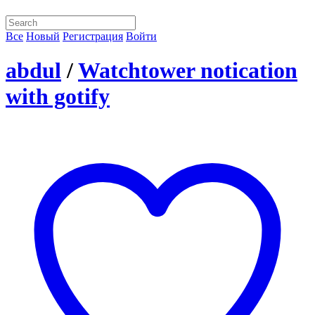
Все
Новый
Регистрация
Войти
abdul
/
Watchtower notication
with gotify