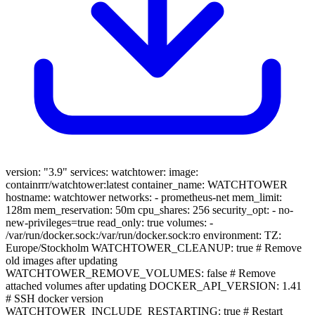
version: "3.9" services: watchtower: image:
containrrr/watchtower:latest container_name: WATCHTOWER
hostname: watchtower networks: - prometheus-net mem_limit:
128m mem_reservation: 50m cpu_shares: 256 security_opt: - no-
new-privileges=true read_only: true volumes: -
/var/run/docker.sock:/var/run/docker.sock:ro environment: TZ:
Europe/Stockholm WATCHTOWER_CLEANUP: true # Remove
old images after updating
WATCHTOWER_REMOVE_VOLUMES: false # Remove
attached volumes after updating DOCKER_API_VERSION: 1.41
# SSH docker version
WATCHTOWER_INCLUDE_RESTARTING: true # Restart