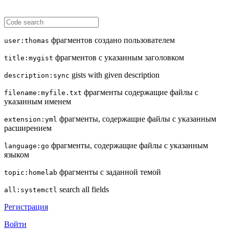
фрагментов создано пользователем
user:thomas
фрагментов с указанным заголовком
title:mygist
gists with given description
description:sync
фрагменты содержащие файлы с
filename:myfile.txt
указанным именем
фрагменты, содержащие файлы с указанным
extension:yml
расширением
фрагменты, содержащие файлы с указанным
language:go
языком
фрагменты с заданной темой
topic:homelab
search all fields
all:systemctl
Регистрация
Войти