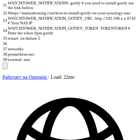
WATCHTOWER_NOTIFICATIONS: gotify # you need to install gotify use
31
the link bellow
32
#https://mariushosting.com/how-to-install-gotify-on-your-synology-nas/
WATCHTOWER_NOTIFICATION_GOTIFY_URL: http://192.168.x.x:6742
33
# Your NAS IP
WATCHTOWER_NOTIFICATION_GOTIFY_TOKEN: TOKENTOKEN #
34
Paste the token frpm gotify
35
restart: on-failure:5
36
37
networks:
38
prometheus-net:
39
external: true
Работает на
Opengist
⋅
Load:
22ms
⋅