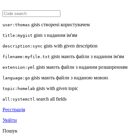
gists створені користувачем
user:thomas
gists з наданим ім'ям
title:mygist
gists with given description
description:sync
gists мають файли з наданим ім'ям
filename:myfile.txt
gists мають файли з наданим розширенням
extension:yml
gists мають файли з наданою мовою
language:go
gists with given topic
topic:homelab
search all fields
all:systemctl
Реєстрація
Увійти
Пошук