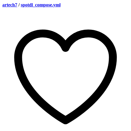
artech7
/
spotdl_compose.yml