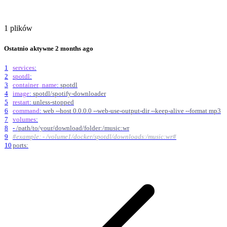
1 plików
Ostatnio aktywne
2 months ago
1
services
:
2
spotdl
:
3
container_name
:
spotdl
4
image
:
spotdl/spotify-downloader
5
restart
:
unless-stopped
6
command
:
web --host 0.0.0.0 --web-use-output-dir --keep-alive --format mp3
7
volumes
:
8
-
/path/to/your/download/folder:/music:wr
9
#example: - /volume1/docker/spotdl/downloads:/music:wr#
10
ports: