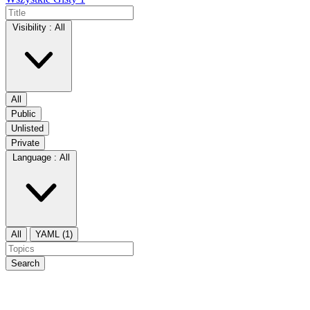
Visibility :
All
All
Public
Unlisted
Private
Language :
All
All
YAML (1)
Search