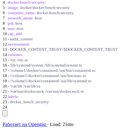
4
docker-bench-security
:
5
image
:
docker/docker-bench-security
6
container_name
:
docker-bench-security
7
network_mode
:
host
8
pid
:
host
9
user
:
root
10
cap_add
:
11
-
audit_control
12
environment
:
13
-
DOCKER_CONTENT_TRUST=$DOCKER_CONTENT_TRUST
14
volumes
:
15
-
/etc:/etc:ro
16
-
/lib/systemd/system:/lib/systemd/system:ro
17
-
/volume1/docker/containerd:/usr/bin/containerd:ro
18
-
//volume1/docker/containerd:/usr/bin/runc:ro
19
-
//volume1/docker/containerd:/usr/lib/systemd:ro
20
-
/var/lib:/var/lib:ro
21
-
/var/run/docker.sock:/var/run/docker.sock:ro
22
labels
:
23
-
docker_bench_security
24
Работает на
Opengist
⋅
Load:
21ms
⋅