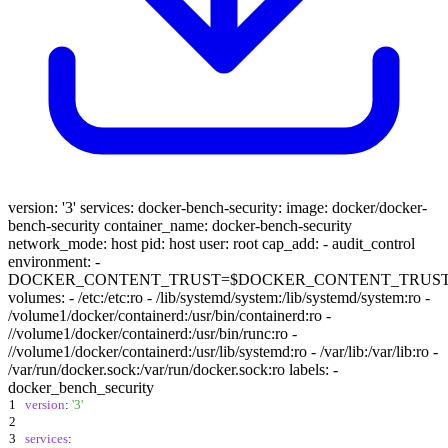
version: '3' services: docker-bench-security: image: docker/docker-
bench-security container_name: docker-bench-security
network_mode: host pid: host user: root cap_add: - audit_control
environment: -
DOCKER_CONTENT_TRUST=$DOCKER_CONTENT_TRUS
volumes: - /etc:/etc:ro - /lib/systemd/system:/lib/systemd/system:ro -
/volume1/docker/containerd:/usr/bin/containerd:ro -
//volume1/docker/containerd:/usr/bin/runc:ro -
//volume1/docker/containerd:/usr/lib/systemd:ro - /var/lib:/var/lib:ro -
/var/run/docker.sock:/var/run/docker.sock:ro labels: -
docker_bench_security
1
version
:
'3'
2
3
services
: