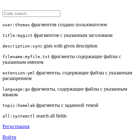
фрагментов создано пользователем
user:thomas
фрагментов с указанным заголовком
title:mygist
gists with given description
description:sync
фрагменты содержащие файлы с
filename:myfile.txt
указанным именем
фрагменты, содержащие файлы с указанным
extension:yml
расширением
фрагменты, содержащие файлы с указанным
language:go
языком
фрагменты с заданной темой
topic:homelab
search all fields
all:systemctl
Регистрация
Войти