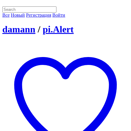
Все
Новый
Регистрация
Войти
damann
/
pi.Alert