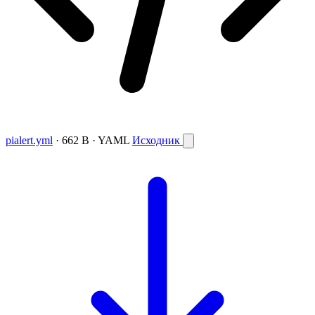
pialert.yml
· 662 B · YAML
Исходник