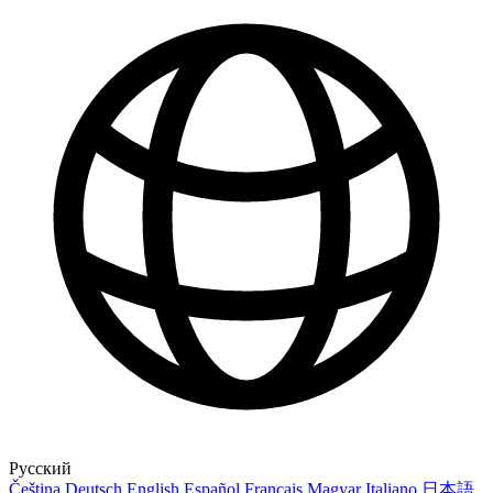
Русский
Čeština
Deutsch
English
Español
Français
Magyar
Italiano
日本語